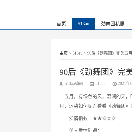
首页
513au
劲舞团私服
主页
>
513au
> 90后《劲舞团》完美五
90后《劲舞团》完
513au编辑
513au
2021年
五月，有绿色的风，温润的天，明
月，运势如何呢？看看《劲舞团》
爱情指数：★★☆☆☆
单人爱情际遇：