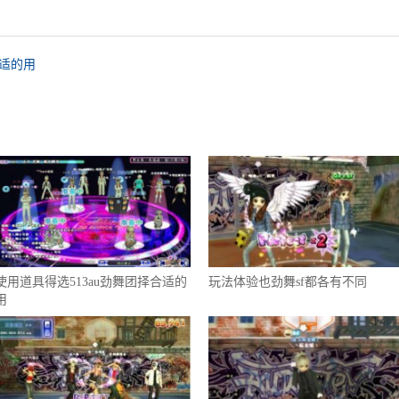
合适的用
使用道具得选513au劲舞团择合适的
玩法体验也劲舞sf都各有不同
用