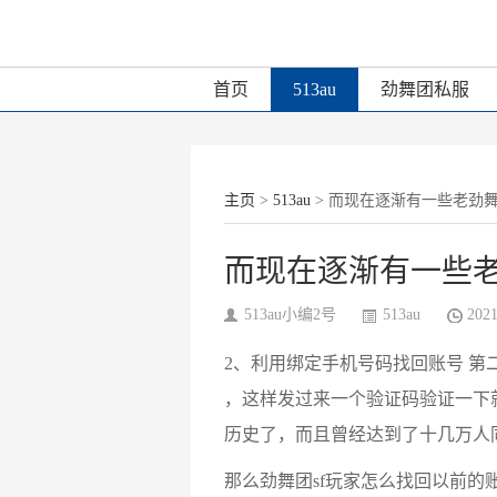
首页
513au
劲舞团私服
主页
>
513au
> 而现在逐渐有一些老劲舞
而现在逐渐有一些老
513au小编2号
513au
202
2、利用绑定手机号码找回账号 第
，这样发过来一个验证码验证一下
历史了，而且曾经达到了十几万人同
那么劲舞团sf玩家怎么找回以前的