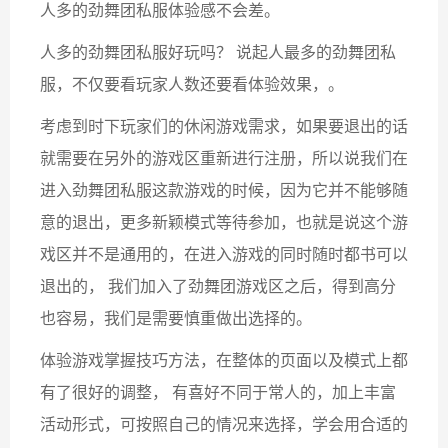
人多的劲舞团私服体验感不会差。
人多的劲舞团私服好玩吗？ 说起人最多的劲舞团私
服，不仅要看玩家人数还要看体验效果，。
考虑到时下玩家们的休闲游戏需求，如果要退出的话
就需要在另外的游戏区重新进行注册，所以说我们在
进入劲舞团私服这款游戏的时候，因为它并不能够随
意的退出，更多新颖模式等待参加，也就是说这个游
戏区并不是通用的，在进入游戏的同时随时都书可以
退出的， 我们加入了劲舞团游戏区之后，得到高分
也容易，我们是需要慎重做出选择的。
体验游戏掌握技巧方法，在整体的页面以及模式上都
有了很好的调整， 有喜好不同于常人的，加上丰富
活动形式，可按照自己的情况来选择，学会用合适的