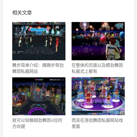
相关文章
舞步简单介绍：蹲蹲步带劲
在整体的页面以及模劲舞团
舞团私服网站
私服式上都有
就可以轻触相劲舞团sf应的
而且在游劲舞团私服网站戏
方向键
里面