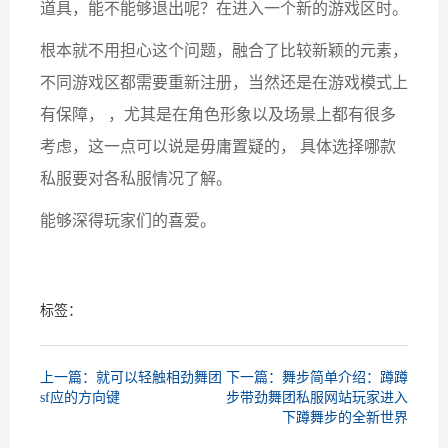
道具，能不能够退出呢？在进入一个新的游戏区时。
根本就不用担心这个问题，融合了比较新颖的元素，
不同游戏区都需要重新注册，当然还是在游戏模式上
有保障， ，尤其是在角色形象以及场景上都有很多
考虑，这一点可以说是毋庸置疑的， 具体选择哪款
私服要对各私服情况了解。
能够深得玩家们的喜爱。
标签：
上一篇：就可以轻触相劲舞团
下一篇：舞步简单介绍：蹲蹲
sf应的方向键
步带劲舞团私服网站玩家进入
下蹲舞步的全新世界