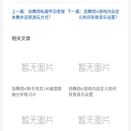
上一篇：劲舞团私服怀旧老版
下一篇：劲舞团sf游戏内自定
本舞步还原游玩方式？
义房间背景音乐设置？
相关文章
劲舞团sf新手攻克140速度歌
劲舞团sf游戏内自定义房间
曲分步练习计
背景音乐设置