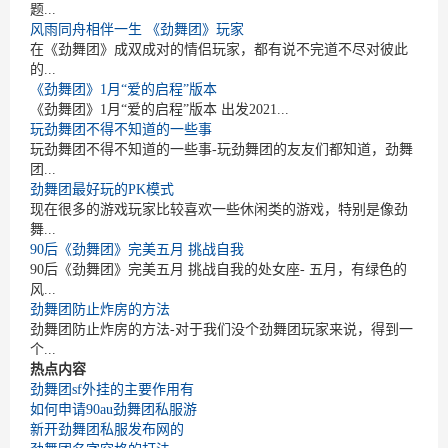
题...
风雨同舟相伴一生 《劲舞团》玩家
在《劲舞团》成双成对的情侣玩家，都有说不完道不尽对彼此
的...
《劲舞团》1月“爱的启程”版本
《劲舞团》1月“爱的启程”版本 出发2021...
玩劲舞团不得不知道的一些事
玩劲舞团不得不知道的一些事-玩劲舞团的友友们都知道，劲舞
团...
劲舞团最好玩的PK模式
现在很多的游戏玩家比较喜欢一些休闲类的游戏，特别是像劲
舞...
90后《劲舞团》完美五月 挑战自我
90后《劲舞团》完美五月 挑战自我的处女座- 五月，有绿色的
风...
劲舞团防止炸房的方法
劲舞团防止炸房的方法-对于我们没个劲舞团玩家来说，得到一
个...
热点内容
劲舞团sf外挂的主要作用有
如何申请90au劲舞团私服游
新开劲舞团私服发布网的