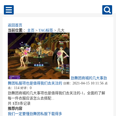
返回首页
当前位置:
：
主页
>
TAG标签
> 几大
劲舞团商城的几大事劲
舞团私服项也是值得我们去关注的
2021-04-15 10:11:56
日期：
点
114
0
击：
好评：
劲舞团商城的几大事项也是值得我们去关注的-1，全面的了解
每一件衣服应该怎么去搭配...
共
1
页
1
条记录
推荐内容
我们一定要懂劲舞团私服下载得多