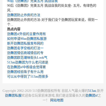
90后《劲舞团》完美五月 挑战自我
90后《劲舞团》完美五月 挑战自我的处女座- 五月，有绿色的
风...
劲舞团防止炸房的方法
劲舞团防止炸房的方法-对于我们没个劲舞团玩家来说，得到一
个...
热点内容
劲舞团sf外挂的主要作用有
如何申请90au劲舞团私服游
新开劲舞团私服发布网的
劲舞团名字空格的打法一
劲舞团情侣商城情侣的专
劲舞团欧范潮味街头Look气
513au劲舞团为什么老闪退是
在劲舞团sf中练级会觉得累
劲舞团经验珠子有什么用
可以从中得到了513au而很多
Copyright 2002-2020 513劲舞团版权所有 目前人气最火爆的
513au
,新开
劲舞团私服
欢迎各位玩家前来游戏,我们是运营最长久的
劲舞团sf
之
一！
网站地图